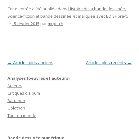
Cette entrée a été publiée dans
Histoire de la bande dessinée
,
Science-fiction et bande dessinée
, et marquée avec
BD SF pré45
,
le
15 février 2015
par
mrpetch
.
Navigation
←
Articles plus anciens
Articles plus récents
→
des
Analyses (oeuvres et auteurs)
articles
Auteurs
Critiques d’album
Baruthon
Golothon
Tour du monde
Bande dessinée numérique