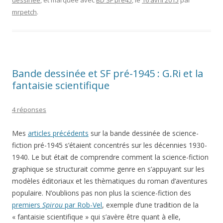
dessinée
, et marquée avec
BD SF pré45
, le
16 avril 2015
par
mrpetch
.
Bande dessinée et SF pré-1945 : G.Ri et la
fantaisie scientifique
4 réponses
Mes
articles précédents
sur la bande dessinée de science-
fiction pré-1945 s’étaient concentrés sur les décennies 1930-
1940. Le but était de comprendre comment la science-fiction
graphique se structurait comme genre en s’appuyant sur les
modèles éditoriaux et les thèmatiques du roman d’aventures
populaire. N’oublions pas non plus la science-fiction des
premiers
Spirou
par Rob-Vel
, exemple d’une tradition de la
« fantaisie scientifique » qui s’avère être quant à elle,