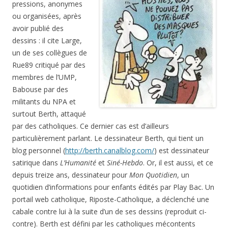
pressions, anonymes
ou organisées, après
avoir publié des
dessins : il cite Large,
un de ses collègues de
Rue89 critiqué par des
membres de l’UMP,
Babouse par des
militants du NPA et
surtout Berth, attaqué
par des catholiques. Ce dernier cas est d’ailleurs
particulièrement parlant. Le dessinateur Berth, qui tient un
blog personnel (
http://berth.canalblog.com/
) est dessinateur
satirique dans
L’Humanité
et
Siné-Hebdo
. Or, il est aussi, et ce
depuis treize ans, dessinateur pour
Mon Quotidien
, un
quotidien d’informations pour enfants édités par Play Bac. Un
portail web catholique, Riposte-Catholique, a déclenché une
cabale contre lui à la suite d’un de ses dessins (reproduit ci-
contre). Berth est défini par les catholiques mécontents