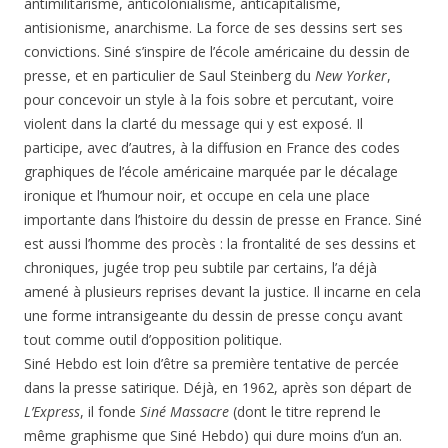
antimilitarisme, anticolonialisme, anticapitalisme,
antisionisme, anarchisme. La force de ses dessins sert ses
convictions. Siné s’inspire de l’école américaine du dessin de
presse, et en particulier de Saul Steinberg du
New Yorker
,
pour concevoir un style à la fois sobre et percutant, voire
violent dans la clarté du message qui y est exposé. Il
participe, avec d’autres, à la diffusion en France des codes
graphiques de l’école américaine marquée par le décalage
ironique et l’humour noir, et occupe en cela une place
importante dans l’histoire du dessin de presse en France. Siné
est aussi l’homme des procès : la frontalité de ses dessins et
chroniques, jugée trop peu subtile par certains, l’a déjà
amené à plusieurs reprises devant la justice. Il incarne en cela
une forme intransigeante du dessin de presse conçu avant
tout comme outil d’opposition politique.
Siné Hebdo est loin d’être sa première tentative de percée
dans la presse satirique. Déjà, en 1962, après son départ de
L’Express
, il fonde
Siné Massacre
(dont le titre reprend le
même graphisme que Siné Hebdo) qui dure moins d’un an.