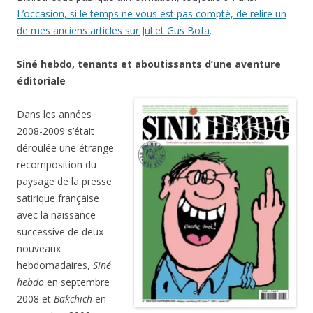
L’occasion, si le temps ne vous est pas compté, de relire un
de mes anciens articles sur Jul et Gus Bofa
.
Siné hebdo, tenants et aboutissants d’une aventure
éditoriale
Dans les années
2008-2009 s’était
déroulée une étrange
recomposition du
paysage de la presse
satirique française
avec la naissance
successive de deux
nouveaux
hebdomadaires,
Siné
hebdo
en septembre
2008 et
Bakchich
en