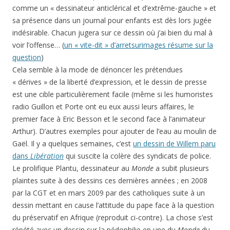
comme un « dessinateur anticlérical et d’extrême-gauche » et
sa présence dans un journal pour enfants est dès lors jugée
indésirable. Chacun jugera sur ce dessin où j’ai bien du mal à
voir l’offense… (
un « vite-dit » d’arretsurimages résume sur la
question
)
Cela semble à la mode de dénoncer les prétendues
« dérives » de la liberté d’expression, et le dessin de presse
est une cible particulièrement facile (même si les humoristes
radio Guillon et Porte ont eu eux aussi leurs affaires, le
premier face à Eric Besson et le second face à l’animateur
Arthur). D’autres exemples pour ajouter de l’eau au moulin de
Gaël. Il y a quelques semaines, c’est
un dessin de Willem paru
dans
Libération
qui suscite la colère des syndicats de police.
Le prolifique Plantu, dessinateur au
Monde
a subit plusieurs
plaintes suite à des dessins ces dernières années ; en 2008
par la CGT et en mars 2009 par des catholiques suite à un
dessin mettant en cause l’attitude du pape face à la question
du préservatif en Afrique (reproduit ci-contre). La chose s’est
répété avec un dessin sur la pédophilie en une du
Monde
du