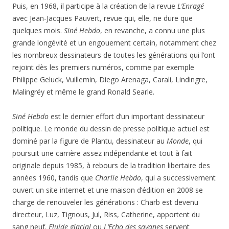
Puis, en 1968, il participe à la création de la revue
L’Enragé
avec Jean-Jacques Pauvert, revue qui, elle, ne dure que
quelques mois.
Siné Hebdo
, en revanche, a connu une plus
grande longévité et un engouement certain, notamment chez
les nombreux dessinateurs de toutes les générations qui l’ont
rejoint dès les premiers numéros, comme par exemple
Philippe Geluck, Vuillemin, Diego Arenaga, Carali, Lindingre,
Malingrëy et même le grand Ronald Searle.
Siné Hebdo
est le dernier effort d’un important dessinateur
politique. Le monde du dessin de presse politique actuel est
dominé par la figure de Plantu, dessinateur au
Monde
, qui
poursuit une carrière assez indépendante et tout à fait
originale depuis 1985, à rebours de la tradition libertaire des
années 1960, tandis que
Charlie Hebdo
, qui a successivement
ouvert un site internet et une maison d’édition en 2008 se
charge de renouveler les générations : Charb est devenu
directeur, Luz, Tignous, Jul, Riss, Catherine, apportent du
sang neuf.
Fluide glacial
ou
L’Echo des savanes
servent