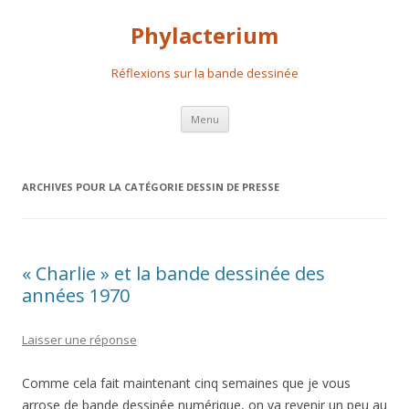
Phylacterium
Réflexions sur la bande dessinée
Aller
Menu
au
contenu
principal
ARCHIVES POUR LA CATÉGORIE
DESSIN DE PRESSE
« Charlie » et la bande dessinée des
années 1970
Laisser une réponse
Comme cela fait maintenant cinq semaines que je vous
arrose de bande dessinée numérique, on va revenir un peu au