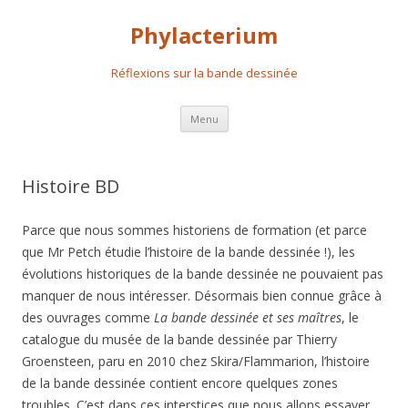
Phylacterium
Réflexions sur la bande dessinée
Aller
Menu
au
contenu
principal
Histoire BD
Parce que nous sommes historiens de formation (et parce
que Mr Petch étudie l’histoire de la bande dessinée !), les
évolutions historiques de la bande dessinée ne pouvaient pas
manquer de nous intéresser. Désormais bien connue grâce à
des ouvrages comme
La bande dessinée et ses maîtres
, le
catalogue du musée de la bande dessinée par Thierry
Groensteen, paru en 2010 chez Skira/Flammarion, l’histoire
de la bande dessinée contient encore quelques zones
troubles. C’est dans ces interstices que nous allons essayer