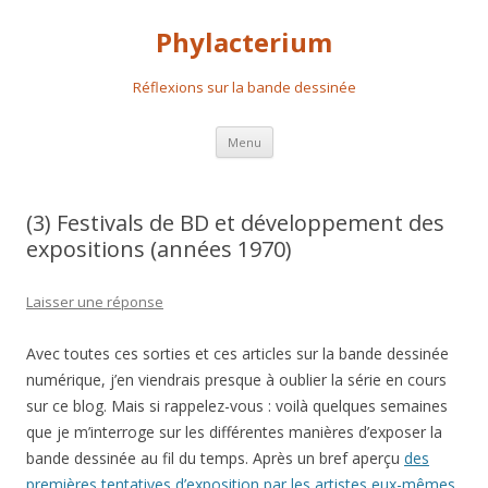
Phylacterium
Réflexions sur la bande dessinée
Aller
Menu
au
contenu
principal
(3) Festivals de BD et développement des
expositions (années 1970)
Laisser une réponse
Avec toutes ces sorties et ces articles sur la bande dessinée
numérique, j’en viendrais presque à oublier la série en cours
sur ce blog. Mais si rappelez-vous : voilà quelques semaines
que je m’interroge sur les différentes manières d’exposer la
bande dessinée au fil du temps. Après un bref aperçu
des
premières tentatives d’exposition par les artistes eux-mêmes