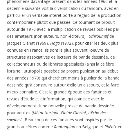
phénomène davantage présent dans les années 1960 et la
décennie suivante voit la diversification du fandom, avec en
particulier un véritable intérêt porté à l’égard de la production
contemporaine plutôt que passée. Ce tournant se produit
autour de 1970 avec la multiplication de revues publiées par
des amateurs (non-auteurs, non-éditeurs) :
Schroumpf
de
Jacques Glénat (1969),
Haga
(1972), pour citer les deux plus
connues en France. Ils sont le plus souvent l’oeuvre de
structures associatives de lecteurs de bande dessinée, de
collectionneurs ou de libraires spécialisés (ainsi la célèbre
librairie Futuropolis possède sa propre publication au début
des années 1970) qui cherchent moins à publier de la bande
dessinée qu’à construire autour d’elle un discours, et la faire
mieux connaître. C’est la grande époque des fanzines et
revues d’étude et d’information, qui coïncide avec le
développement d’une nouvelle presse de bande dessinée
pour adultes (
Métal Hurlant
,
Fluide Glacial
,
L’Echo des
savanes
). Beaucoup de ces fanzines sont inspirés par de
grands ancêtres comme
Rantanplan
en Belgique et
Phénix
en