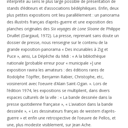
interprété au sens le plus large possible de présentation de
stands d’éditeurs et d’associations bédéphiliques. Enfin, deux
plus petites expositions ont lieu parallèlement : un panorama
des illustrés français d’après-guerre et une exposition des
planches originales des
Six voyages de Lone Sloane
de Philippe
Druillet (Dargaud, 1972). La presse, reprenant sans doute un
dossier de presse, nous renseigne sur le contenu de la
grande exposition-panorama « Des incunables à Zig et
Puce », ainsi, La Dépêche du Midi : « A la bibliothèque
nationale [probable erreur pour « municipale »] une
exposition ravira les amateurs : des éditions rares de
Rodolphe Töpffer, Benjamin Rabier, Christophe, etc,
voisineront avec l’oeuvre d’Alain Saint-Ogan. ». Lors de
l’édition 1974, les expositions se multiplient, dans divers
espaces culturels de la ville : « La bande dessinée dans la
presse quotidienne française », « L’aviation dans la bande
dessinée », « Les dessinateurs français de western d’après-
guerre » et enfin une retrospective de l’oeuvre de Pellos, et
une, plus modeste visiblement, sur Jean Ache.