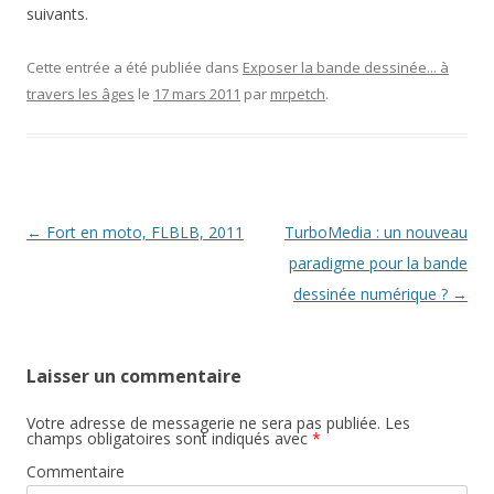
suivants.
Cette entrée a été publiée dans
Exposer la bande dessinée... à
travers les âges
le
17 mars 2011
par
mrpetch
.
Navigation
←
Fort en moto, FLBLB, 2011
TurboMedia : un nouveau
des
paradigme pour la bande
articles
dessinée numérique ?
→
Laisser un commentaire
Votre adresse de messagerie ne sera pas publiée.
Les
champs obligatoires sont indiqués avec
*
Commentaire