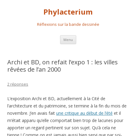
Phylacterium
Réflexions sur la bande dessinée
Aller
Menu
au
contenu
principal
Archi et BD, on refait l’expo 1 : les villes
rêvées de l’an 2000
2 réponses
L’exposition Archi et BD, actuellement à la Cité de
l’architecture et du patrimoine, se termine à la fin du mois de
novembre. J’en avais fait
une critique au début de l’été
et il
m’était apparu qu’elle comportait bien trop de lacunes pour
apporter un regard pertinent sur son sujet. Qu’à cela ne
tienne ! Comme on est jamais aussi bien servi que par soi-