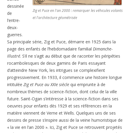
dessinée
Zig et Puce en l'an 2000 : remarquer les véhicules volants
de
et l'architecture géométrisée
l’entre-
deux-
guerres.
Sa principale série, Zig et Puce, démarre en 1925 dans la
page des enfants de l’hebdomadaire familial
Dimanche-
Illustré
. S’il ne s’agit au début que de raconter les péripéties
rocambolesques de deux gamins de Paris essayant
d’atteindre New York, les intrigues se complexifient
progressivement. En 1933, il commence une histoire longue
intitulée
Zig et Puce au XXIe siècle
qui emprunte à de
nombreux thèmes de science-fiction, dont celui de la ville
future. Saint-Ogan s’intéresse à la science-fiction dans ses
oeuvres pour enfants dès 1929 et ses références en la
matière viennent de Verne et Wells. Quelques uns de ses
dessins de presse s’inspire aussi de la veine humoristique de
« la vie en l’an 2000 ». Ici, Zig et Puce se retrouvent projetés