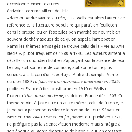
occasionnellement d’autres
écrivains, comme Villiers de l’Isle-
Adam ou André Maurois. Enfin, H.G. Wells est alors l’auteur de
référence et la littérature populaire qui paraît en feuilleton
dans la presse, ou en fascicules bon marché se nourrit bien
souvent de thématiques de ce qu’on appelle l’anticipation.
Parmi les thèmes envisagés se trouve celui de la « vie au XXIe
siècle », plutôt fréquent de 1880 à 1940. Les auteurs aiment à
détailler un quotidien fictif en s’appuyant sur la science de leur
temps, soit sur le mode comique, soit sur le ton le plus
sérieux, à la façon d’un reportage. A titre d’exemple, Verne
écrit en 1889
La Journée d’un journaliste américain en 2889
,
publié en France à titre posthume en 1910 et Wells est
l’auteur d’
Une utopie moderne
, traduit en France dès 1905. Ce
thème rejoint à juste titre un autre thème, celui de l’utopie, et
je ne peux passer sous silence le roman de Louis Sébastien-
Mercier,
L’An 2440, rêve s’il en fut jamais
, qui, publié en 1771,
ne préfigure pas la science-fiction moderne mais s’intègre à
son époque au genre didactique de l’utopie, qui, en dressant