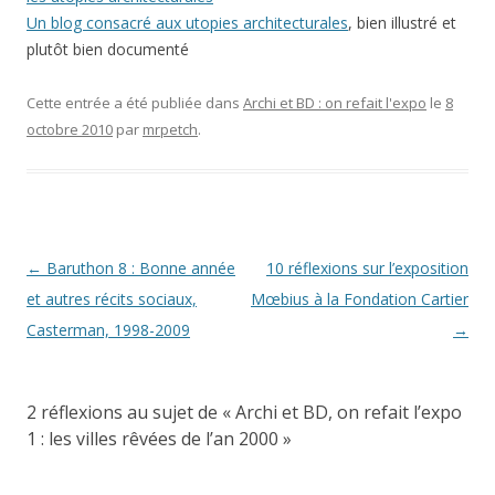
Un blog consacré aux utopies architecturales
, bien illustré et
plutôt bien documenté
Cette entrée a été publiée dans
Archi et BD : on refait l'expo
le
8
octobre 2010
par
mrpetch
.
Navigation
←
Baruthon 8 : Bonne année
10 réflexions sur l’exposition
des
et autres récits sociaux,
Mœbius à la Fondation Cartier
articles
Casterman, 1998-2009
→
2 réflexions au sujet de «
Archi et BD, on refait l’expo
1 : les villes rêvées de l’an 2000
»