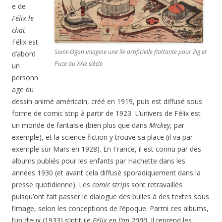
e de
Félix le
chat
.
Félix est
Saint-Ogan imagine une île artificielle flottante pour Zig et
d’abord
Puce au XXIe siècle
un
personn
age du
dessin animé américain, créé en 1919, puis est diffusé sous
forme de comic strip à partir de 1923. L’univers de Félix est
un monde de fantaisie (bien plus que dans
Mickey
, par
exemple), et la science-fiction y trouve sa place (il va par
exemple sur Mars en 1928). En France, il est connu par des
albums publiés pour les enfants par Hachette dans les
années 1930 (et avant cela diffusé sporadiquement dans la
presse quotidienne). Les
comic strips
sont retravaillés
puisqu’ont fait passer le dialogue des bulles à des textes sous
l’image, selon les conceptions de l’époque. Parmi ces albums,
l’un d’eux (1933) s’intitule
Félix en l’an 2000
. Il reprend les