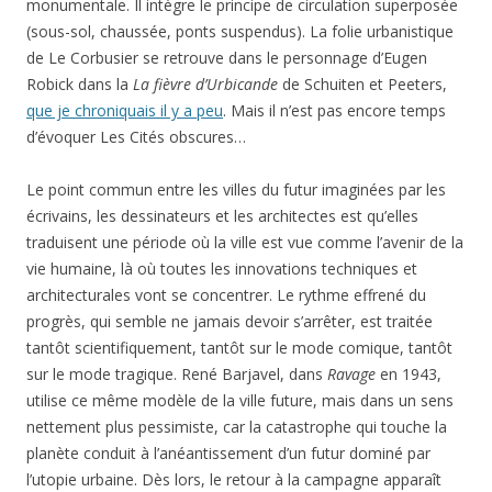
monumentale. Il intègre le principe de circulation superposée
(sous-sol, chaussée, ponts suspendus). La folie urbanistique
de Le Corbusier se retrouve dans le personnage d’Eugen
Robick dans la
La fièvre d’Urbicande
de Schuiten et Peeters,
que je chroniquais il y a peu
. Mais il n’est pas encore temps
d’évoquer Les Cités obscures…
Le point commun entre les villes du futur imaginées par les
écrivains, les dessinateurs et les architectes est qu’elles
traduisent une période où la ville est vue comme l’avenir de la
vie humaine, là où toutes les innovations techniques et
architecturales vont se concentrer. Le rythme effrené du
progrès, qui semble ne jamais devoir s’arrêter, est traitée
tantôt scientifiquement, tantôt sur le mode comique, tantôt
sur le mode tragique. René Barjavel, dans
Ravage
en 1943,
utilise ce même modèle de la ville future, mais dans un sens
nettement plus pessimiste, car la catastrophe qui touche la
planète conduit à l’anéantissement d’un futur dominé par
l’utopie urbaine. Dès lors, le retour à la campagne apparaît