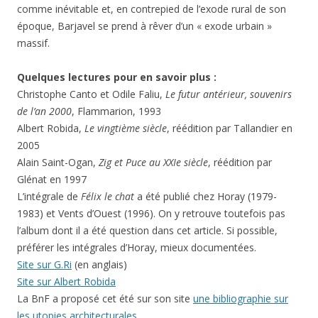
comme inévitable et, en contrepied de l’exode rural de son
époque, Barjavel se prend à rêver d’un « exode urbain »
massif.
Quelques lectures pour en savoir plus :
Christophe Canto et Odile Faliu,
Le futur antérieur, souvenirs
de l’an 2000
, Flammarion, 1993
Albert Robida,
Le vingtième siècle
, réédition par Tallandier en
2005
Alain Saint-Ogan,
Zig et Puce au XXIe siècle
, réédition par
Glénat en 1997
L’intégrale de
Félix le chat
a été publié chez Horay (1979-
1983) et Vents d’Ouest (1996). On y retrouve toutefois pas
l’album dont il a été question dans cet article. Si possible,
préférer les intégrales d’Horay, mieux documentées.
Site sur G.Ri
(en anglais)
Site sur Albert Robida
La BnF a proposé cet été sur son site
une bibliographie sur
les utopies architecturales