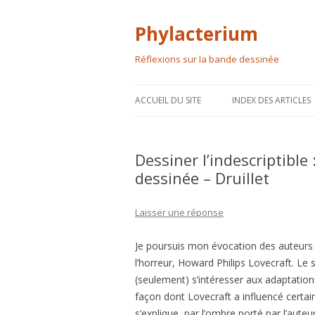
Phylacterium
Réflexions sur la bande dessinée
ACCUEIL DU SITE
INDEX DES ARTICLES
Dessiner l’indescriptible
dessinée – Druillet
Laisser une réponse
Je poursuis mon évocation des auteurs 
l’horreur, Howard Philips Lovecraft. Le
(seulement) s’intéresser aux adaptation
façon dont Lovecraft a influencé certai
s’explique, par l’ombre porté par l’aute