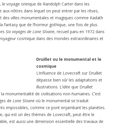
 le voyage onirique de Randolph Carter dans les
e aux nôtres dans lequel on peut entrer par les rêves,
 et des villes monumentales et magiques comme Kadath
la fantasy que de l’horreur gothique, une fois de plus.
 des
Six voyages de Lone Sloane
, recueil paru en 1972 dans
’un voyageur cosmique dans des mondes extraordinaires et
Druillet ou le monumental et le
cosmique
L’influence de Lovecraft sur Druillet
dépasse bien sûr les adaptations et
illustrations. L’idée que Druillet
e la monumentalité de civilisations non-humaines. C’est
ages de
Lone Sloane
où le monumental se traduit
ents impossibles, comme ce pont enjambant les planètes.
e, qui est un des thèmes de Lovecraft, peut-être le
le, est aussi une dimension essentielle des travaux de