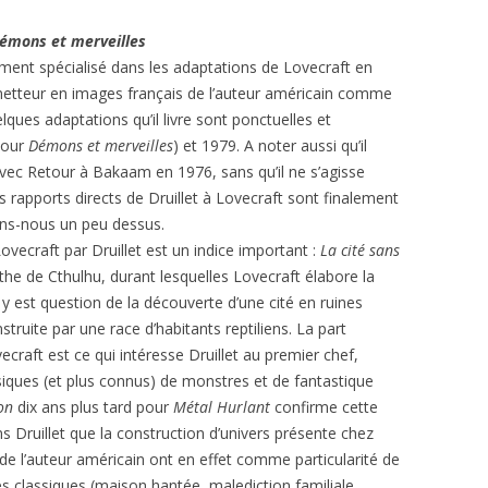
émons et merveilles
aiment spécialisé dans les adaptations de Lovecraft en
 metteur en images français de l’auteur américain comme
lques adaptations qu’il livre sont ponctuelles et
pour
Démons et merveilles
) et 1979. A noter aussi qu’il
avec Retour à Bakaam en 1976, sans qu’il ne s’agisse
es rapports directs de Druillet à Lovecraft sont finalement
ons-nous un peu dessus.
vecraft par Druillet est un indice important :
La cité sans
ythe de Cthulhu, durant lesquelles Lovecraft élabore la
Il y est question de la découverte d’une cité en ruines
truite par une race d’habitants reptiliens. La part
craft est ce qui intéresse Druillet au premier chef,
ssiques (et plus connus) de monstres et de fantastique
on
dix ans plus tard pour
Métal Hurlant
confirme cette
s Druillet que la construction d’univers présente chez
 de l’auteur américain ont en effet comme particularité de
es classiques (maison hantée, malediction familiale,