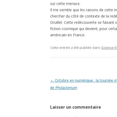
sur cette menace.
Il me semble que les raisons de cette inf
chercher du côté de contexte de la red
Druillet. Cette redécouverte se faisant vi
fiction cosmique qui devient, pour certai
américain en France.
Cette entrée a été publiée dans
Science-f
Navigation
←
Octobre en numérique : la tournée m
des
de Phylacterium
articles
Laisser un commentaire