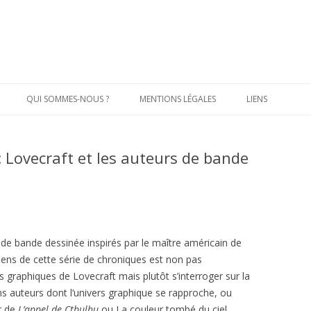
Aller
au
QUI SOMMES-NOUS ?
MENTIONS LÉGALES
LIENS
contenu
principal
 : Lovecraft et les auteurs de bande
de bande dessinée inspirés par le maître américain de
 sens de cette série de chroniques est non pas
s graphiques de Lovecraft mais plutôt s’interroger sur la
ns auteurs dont l’univers graphique se rapproche, ou
ur de
L’appel de Cthulhu
ou La couleur tombé du ciel.