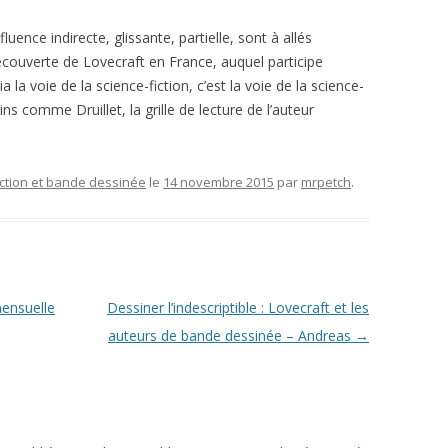
luence indirecte, glissante, partielle, sont à allés
écouverte de Lovecraft en France, auquel participe
a la voie de la science-fiction, c’est la voie de la science-
ns comme Druillet, la grille de lecture de l’auteur
iction et bande dessinée
le
14 novembre 2015
par
mrpetch
.
ensuelle
Dessiner l’indescriptible : Lovecraft et les
auteurs de bande dessinée – Andreas
→