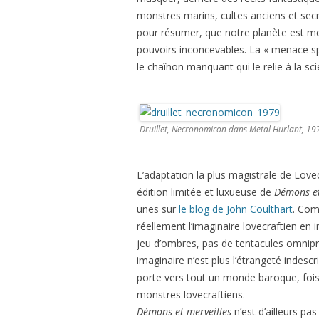
monstres marins, cultes anciens et se
pour résumer, que notre planète est m
pouvoirs inconcevables. La « menace spa
le chaînon manquant qui le relie à la sci
Druillet, Necronomicon dans Metal Hurlant, 19
L’adaptation la plus magistrale de Lovecr
édition limitée et luxueuse de
Démons et
unes sur
le blog de John Coulthart
. Com
réellement l’imaginaire lovecraftien en in
jeu d’ombres, pas de tentacules omniprés
imaginaire n’est plus l’étrangeté indescr
porte vers tout un monde baroque, fois
monstres lovecraftiens.
Démons et merveilles
n’est d’ailleurs pas