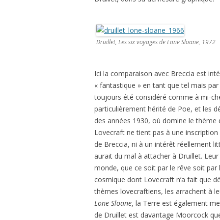
Druillet, Les six voyages de Lone Sloane, 1972
Ici la comparaison avec Breccia est inté
« fantastique » en tant que tel mais par
toujours été considéré comme à mi-chem
particulièrement hérité de Poe, et les d
des années 1930, où domine le thème de l’
Lovecraft ne tient pas à une inscripti
de Breccia, ni à un intérêt réellement l
aurait du mal à attacher à Druillet. Le
monde, que ce soit par le rêve soit par l
cosmique dont Lovecraft n’a fait que déc
thèmes lovecraftiens, les arrachent à le
Lone Sloane
, la Terre est également me
de Druillet est davantage Moorcock que