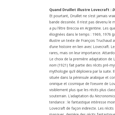
Quand Druillet illustre Lovecraft :
D
Et pourtant, Druillet ne s’est jamais vr
bande dessinée. Il n’est pas devenu le
a pu l’être Breccia en Argentine. Les que
éloignées dans le temps : 1969, 1976 (
illustre un texte de François Truchaud 
d’une histoire en lien avec Lovecraft. L
rares, mais on leur importance. Attard
Le choix de la première adaptation de Lo
nom
(1921) fait partie des récits pré-m
mythologie qu’il déploiera par la suite. 
située dans la péninsule arabique et cons
onirique et cosmique de l’oeuvre de Love
visiblement plus que les récits plus cla
souterrain. L’adaptation du
Necronomic
tendance : le fantastique intéresse moin
Lovecraft de façon indirecte. Les récits
masquer, derrière des récits fantastiqu