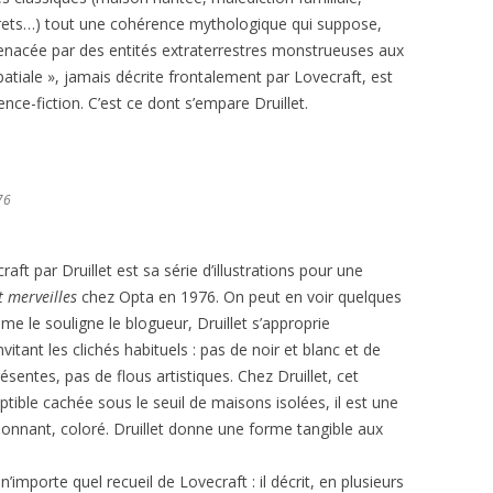
crets…) tout une cohérence mythologique qui suppose,
enacée par des entités extraterrestres monstrueuses aux
tiale », jamais décrite frontalement par Lovecraft, est
ence-fiction. C’est ce dont s’empare Druillet.
76
aft par Druillet est sa série d’illustrations pour une
 merveilles
chez Opta en 1976. On peut en voir quelques
me le souligne le blogueur, Druillet s’approprie
vitant les clichés habituels : pas de noir et blanc et de
entes, pas de flous artistiques. Chez Druillet, cet
iptible cachée sous le seuil de maisons isolées, il est une
onnant, coloré. Druillet donne une forme tangible aux
 n’importe quel recueil de Lovecraft : il décrit, en plusieurs