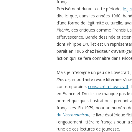
français.
Précisément durant cette période,
le j
dire ici que, dans les années 1960, band
d’une forme de légitimité culturelle,
Phénix
, des critiques comme Francis La
effervescence. Bande dessinée et scie
dont Philippe Druillet est un représent
paraît en 1966 chez l’éditeur d’avant-gar
fiction qu’il se fera connaître dans Pilot
Mais je m’éloigne un peu de Lovecraft 
l’Herne
, importante revue littéraire s’in
contemporaine,
consacré à Lovecraft
.
en France et Druillet ne manque pas le 
nom et quelques illustrations, prenant 
françaises. En 1979, pour un numéro d
du
Necronomicon
, le livre ésotérique f
l’engouement littéraire français pour l
l’une de ces lectures de jeunesse.