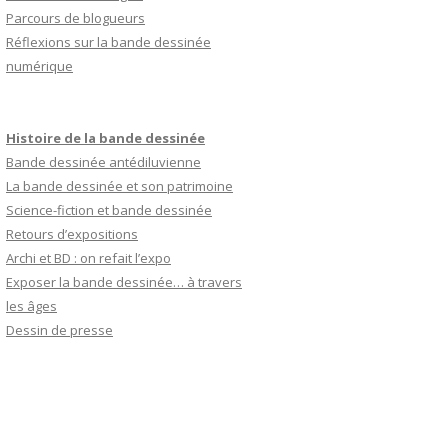
Parcours de blogueurs
Réflexions sur la bande dessinée
numérique
Histoire de la bande dessinée
Bande dessinée antédiluvienne
La bande dessinée et son patrimoine
Science-fiction et bande dessinée
Retours d’expositions
Archi et BD : on refait l’expo
Exposer la bande dessinée… à travers
les âges
Dessin de presse