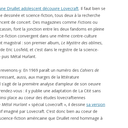
eune Druillet adolescent découvre Lovecraft
. Il faut bien se
e dessinée et science-fiction, tous deux à la recherche
 avancent de concert. Des magazines comme
Fictions
ou
cassin, font la jonction entre les deux fandoms en pleine
nce-fiction convergent dans une même contre-culture
ant magistral : son premier album,
Le Mystère des abîmes
,
de Eric Losfeld, et c’est dans le registre de la science-
e puis Métal Hurlant.
; revenons-y. En 1969 paraît un numéro des
Cahiers de
téressant, aussi, aux marges de la littérature
 Il s’agit de la première analyse d’ampleur de son oeuvre
rendez-vous : il y publie une adaptation de La Cité sans
ainsi place au coeur des études lovecraftiennes
e
Métal Hurlant
« spécial Lovecraft », il dessine
sa version
ictif imaginé par Lovecraft. C’est donc bien au coeur de
a science-fiction américaine que Druillet rend hommage à