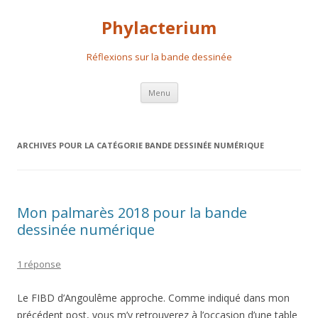
Phylacterium
Réflexions sur la bande dessinée
Aller
Menu
au
contenu
principal
ARCHIVES POUR LA CATÉGORIE
BANDE DESSINÉE NUMÉRIQUE
Mon palmarès 2018 pour la bande
dessinée numérique
1 réponse
Le FIBD d’Angoulême approche. Comme indiqué dans mon
précédent post, vous m’y retrouverez à l’occasion d’une table