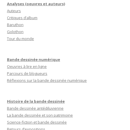
Analyses (oeuvres et auteurs)
articles
Auteurs
Critiques d’album
Baruthon
Golothon
Tour du monde
Bande dessinée numérique
Oeuvres à lire en ligne
Parcours de blogueurs
Réflexions sur la bande dessinée numérique
Histoire de la bande dessinée
Bande dessinée antédiluvienne
La bande dessinée et son patrimoine
Science-fiction et bande dessinée
Retours d’expositions