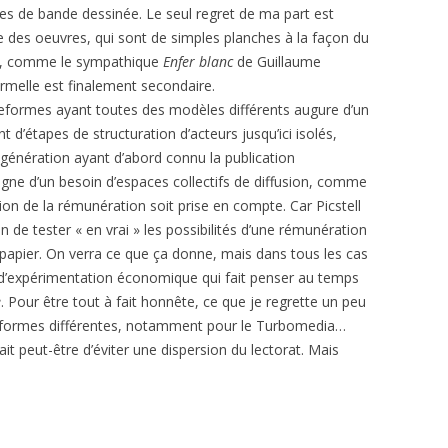
es de bande dessinée. Le seul regret de ma part est
e des oeuvres, qui sont de simples planches à la façon du
ité, comme le sympathique
Enfer blanc
de Guillaume
formelle est finalement secondaire.
ateformes ayant toutes des modèles différents augure d’un
 d’étapes de structuration d’acteurs jusqu’ici isolés,
 génération ayant d’abord connu la publication
igne d’un besoin d’espaces collectifs de diffusion, comme
on de la rémunération soit prise en compte. Car Picstell
 de tester « en vrai » les possibilités d’une rémunération
 papier. On verra ce que ça donne, mais dans tous les cas
t d’expérimentation économique qui fait penser au temps
e
. Pour être tout à fait honnête, ce que je regrette un peu
lateformes différentes, notamment pour le Turbomedia…
t peut-être d’éviter une dispersion du lectorat. Mais