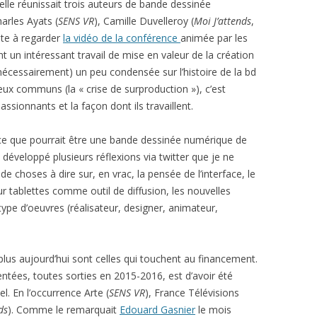
 elle réunissait trois auteurs de bande dessinée
harles Ayats (
SENS VR
), Camille Duvelleroy (
Moi J’attends
,
vite à regarder
la vidéo de la conférence
animée par les
 un intéressant travail de mise en valeur de la création
nécessairement) un peu condensée sur l’histoire de la bd
eux communs (la « crise de surproduction »), c’est
assionnants et la façon dont ils travaillent.
ce que pourrait être une bande dessinée numérique de
 développé plusieurs réflexions via twitter que je ne
 de choses à dire sur, en vrac, la pensée de l’interface, le
r tablettes comme outil de diffusion, les nouvelles
type d’oeuvres (réalisateur, designer, animateur,
plus aujourd’hui sont celles qui touchent au financement.
tées, toutes sorties en 2015-2016, est d’avoir été
l. En l’occurrence Arte (
SENS VR
), France Télévisions
ds
). Comme le remarquait
Edouard Gasnier
le mois