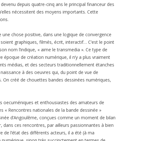
t devenu depuis quatre-cinq ans le principal financeur des
’elles nécessitent des moyens importants. Cette
çons.
e une chose positive, dans une logique de convergence
soient graphiques, filmés, écrit, interactif… C’est le point
on nom l’indique, « aime le transmedia ». Ce type de
tre époque de création numérique, il n’y a plus vraiment
rents médias, et des secteurs traditionnellement étanches
aissance à des oeuvres qui, du point de vue de
tes. On créé de chouettes bandes dessinées numériques,
s oecuméniques et enthousiastes des amateurs de
les « Rencontres nationales de la bande dessinée »
essinée d’Angoulême, conçues comme un moment de bilan
. Or, dans ces rencontres, par ailleurs passionnantes à bien
e l’état des différents acteurs, il a été (à ma
n numérique, sinon très succinctement en termes de