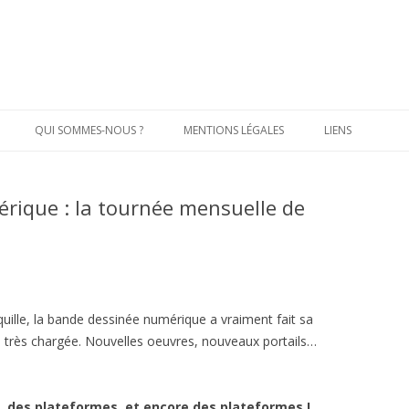
Aller
au
QUI SOMMES-NOUS ?
MENTIONS LÉGALES
LIENS
contenu
principal
rique : la tournée mensuelle de
uille, la bande dessinée numérique a vraiment fait sa
é très chargée. Nouvelles oeuvres, nouveaux portails…
, des plateformes, et encore des plateformes !