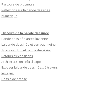
Parcours de blogueurs
Réflexions sur la bande dessinée
numérique
Histoire de la bande dessinée
Bande dessinée antédiluvienne
La bande dessinée et son patrimoine
Science-fiction et bande dessinée
Retours d’expositions
Archi et BD : on refait l’expo
Exposer la bande dessinée… à travers
les âges
Dessin de presse