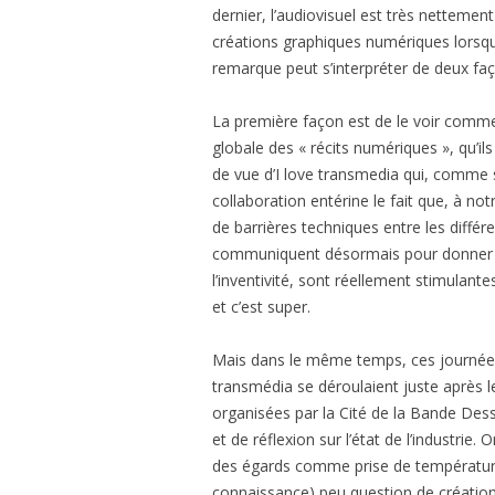
dernier, l’audiovisuel est très nettemen
créations graphiques numériques lorsqu
remarque peut s’interpréter de deux fa
La première façon est de le voir comm
globale des « récits numériques », qu’ils 
de vue d’I love transmedia qui, comme s
collaboration entérine le fait que, à no
de barrières techniques entre les diffé
communiquent désormais pour donner n
l’inventivité, sont réellement stimulan
et c’est super.
Mais dans le même temps, ces journée
transmédia se déroulaient juste après 
organisées par la Cité de la Bande D
et de réflexion sur l’état de l’industrie
des égards comme prise de température d
connaissance) peu question de créatio