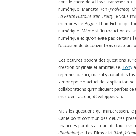
dans le cadre de « I love transmedia » :
numérique, Marietta Ren (
Phallaina
), C
La Petite Histoire d’un Trait
). Je vous in
membres de Bigger Than Fiction qui font
numérique. Même si l’introduction est (
numérique et qu’on évite pas certains li
l’occasion de découvrir trois créateurs p
Ces oeuvres posent des questions sur 
création originale et ambitieuse.
Tony
a
reprends pas ici, mais il y aurait des tas
« monopole » actuel de l’application pou
collaborations qu’impliquent parfois ce 
musicien, acteur, développeur…).
Mais les questions qui m’intéressent le 
Car le point commun des oeuvres présen
financées par des acteurs de l’audiovisue
(
Phallaina
) et Les Films d’ici (
Moi j’atten