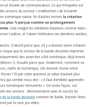
ion et d’outils de communication. Ce qui m’inquiète est
des acteurs du secteur « traditionnel » de la bande
tion numérique native. En d’autres termes
la création
 (ou plus ?) perçue comme un prolongement
rimée
. Cela malgré les initiatives d’auteurs comme Marc-
omas Cadène, et Fabien Vehlmann ces dernières années.
isons. D’abord parce que, s’il y a division entre création
un risque que le secteur de la bande dessinée imprimée
stiquement) des avancées côté numérique, déjà investi
 éditeurs ?). Ensuite parce que, finalement, comment va
urs, natifs du numérique, s’ils doivent choisir entre
l’écran ? Et par cette question je salue d’autant plus
mics qui semble nous dire : « il faut d’emblée apprendre
eurs numériques rémunérés ». De toute façon, ces
eils des anciens : démonstration avec le succès du
ée de la bande dessinée
Lastman
de Balak, Bastien Vivès
passé par la case jeu vidéo.