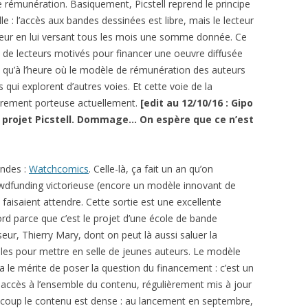
e rémunération. Basiquement, Picstell reprend le principe
 : l’accès aux bandes dessinées est libre, mais le lecteur
 auteur en lui versant tous les mois une somme donnée. Ce
 de lecteurs motivés pour financer une oeuvre diffusée
 qu’à l’heure où le modèle de rémunération des auteurs
ves qui explorent d’autres voies. Et cette voie de la
lièrement porteuse actuellement.
[edit au 12/10/16 : Gipo
 projet Picstell. Dommage… On espère que ce n’est
indes :
Watchcomics
. Celle-là, ça fait un an qu’on
wdfunding victorieuse (encore un modèle innovant de
faisaient attendre. Cette sortie est une excellente
ord parce que c’est le projet d’une école de bande
seur, Thierry Mary, dont on peut là aussi saluer la
nales pour mettre en selle de jeunes auteurs. Le modèle
a le mérite de poser la question du financement : c’est un
ccès à l’ensemble du contenu, régulièrement mis à jour
 le coup le contenu est dense : au lancement en septembre,