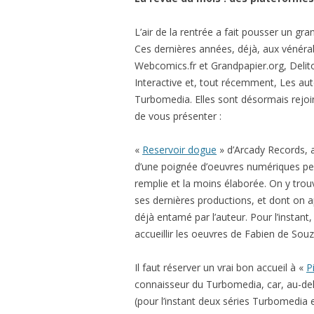
L’air de la rentrée a fait pousser un 
Ces dernières années, déjà, aux vénérab
Webcomics.fr et Grandpapier.org, Delit
Interactive et, tout récemment, Les aut
Turbomedia. Elles sont désormais rejoin
de vous présenter :
«
Reservoir dogue
» d’Arcady Records, a
d’une poignée d’oeuvres numériques pes
remplie et la moins élaborée. On y tro
ses dernières productions, et dont on ap
déjà entamé par l’auteur. Pour l’instant
accueillir les oeuvres de Fabien de Souz
Il faut réserver un vrai bon accueil à «
P
connaisseur du Turbomedia, car, au-del
(pour l’instant deux séries Turbomedia