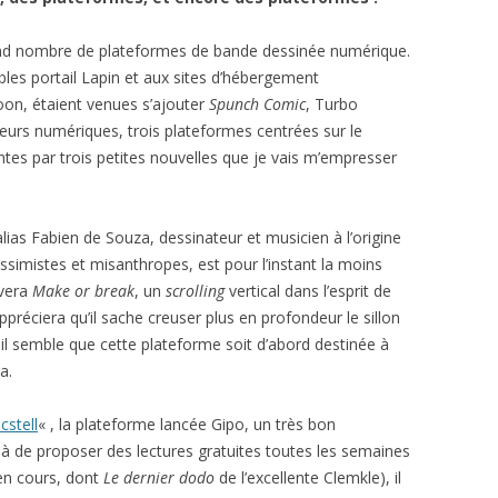
grand nombre de plateformes de bande dessinée numérique.
les portail Lapin et aux sites d’hébergement
oon, étaient venues s’ajouter
Spunch Comic
, Turbo
eurs numériques, trois plateformes centrées sur le
tes par trois petites nouvelles que je vais m’empresser
lias Fabien de Souza, dessinateur et musicien à l’origine
simistes et misanthropes, est pour l’instant la moins
uvera
Make or break
, un
scrolling
vertical dans l’esprit de
préciera qu’il sache creuser plus en profondeur le sillon
, il semble que cette plateforme soit d’abord destinée à
a.
icstell
« , la plateforme lancée Gipo, un très bon
à de proposer des lectures gratuites toutes les semaines
 en cours, dont
Le dernier dodo
de l’excellente Clemkle), il