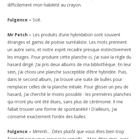
difficilement mon habileté au crayon.
Fulgence –
Soit.
Mr Petch –
Les produits d’une hybridation sont souvent
étranges et garnis de poésie surréaliste. Les mots prennent
un autre sens, et notre esprit recadre presque instinctivement
les images. Pour produire cette planche-ci, j’ai suivi la règle du
hasard dirigé. J’ai pris deux albums de ma bibliothèque. En leur
sein, j’ai choisi une planche susceptible d’être hybridée. Puis,
dans le second album, j’ai trouvé une suite de bulles pour
remplacer celles de la planche initiale. Pour glisser un peu de
hasard, j’ai cherché le moins possible : les premières planches
qui m’ont plu ont été élues, sans plus de cérémonie. Il me
fallait trouver une forme de spontanéité ! D’ailleurs, j’ai
conservé exactement l’ordre des bulles.
Fulgence –
Mmmh… Dites plutôt que vous êtes bien trop
fainéant pour vous creuser la cervelle… Mais dites-moi, avec