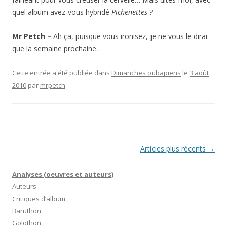
quel album avez-vous hybridé
Pichenettes
?
Mr Petch –
Ah ça, puisque vous ironisez, je ne vous le dirai
que la semaine prochaine…
Cette entrée a été publiée dans
Dimanches oubapiens
le
3 août
2010
par
mrpetch
.
Navigation
Articles plus récents
→
des
Analyses (oeuvres et auteurs)
articles
Auteurs
Critiques d’album
Baruthon
Golothon