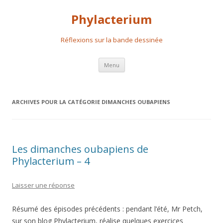
Phylacterium
Réflexions sur la bande dessinée
Aller
Menu
au
contenu
principal
ARCHIVES POUR LA CATÉGORIE
DIMANCHES OUBAPIENS
Les dimanches oubapiens de
Phylacterium – 4
Laisser une réponse
Résumé des épisodes précédents : pendant l’été, Mr Petch,
sur son blog Phylacterium, réalise quelques exercices