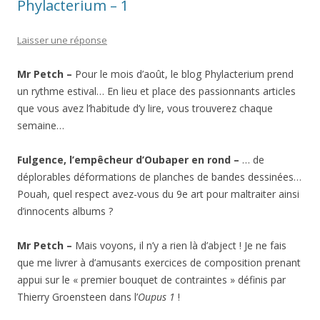
Phylacterium – 1
Laisser une réponse
Mr Petch –
Pour le mois d’août, le blog Phylacterium prend
un rythme estival… En lieu et place des passionnants articles
que vous avez l’habitude d’y lire, vous trouverez chaque
semaine…
Fulgence, l’empêcheur d’Oubaper en rond –
… de
déplorables déformations de planches de bandes dessinées…
Pouah, quel respect avez-vous du 9e art pour maltraiter ainsi
d’innocents albums ?
Mr Petch –
Mais voyons, il n’y a rien là d’abject ! Je ne fais
que me livrer à d’amusants exercices de composition prenant
appui sur le « premier bouquet de contraintes » définis par
Thierry Groensteen dans l’
Oupus 1
!