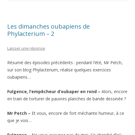
Les dimanches oubapiens de
Phylacterium – 2
Laisser une réponse
Résumé des épisodes précédents : pendant l’été, Mr Petch,
sur son blog Phylacterium, réalise quelques exercices
oubapiens…
Fulgence, l’empêcheur d’oubaper en rond –
Alors, encore
en train de torturer de pauvres planches de bande dessinée ?
Mr Petch –
Et vous, encore de fort méchante humeur, à ce
que je vois…
Fulgence –
Ne vous occupez pas de moi. J’ai cherché d’où