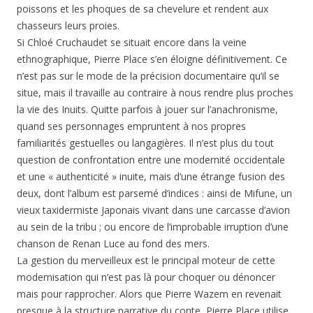
poissons et les phoques de sa chevelure et rendent aux
chasseurs leurs proies.
Si Chloé Cruchaudet se situait encore dans la veine
ethnographique, Pierre Place s’en éloigne définitivement. Ce
n’est pas sur le mode de la précision documentaire qu’il se
situe, mais il travaille au contraire à nous rendre plus proches
la vie des Inuits. Quitte parfois à jouer sur l’anachronisme,
quand ses personnages empruntent à nos propres
familiarités gestuelles ou langagières. Il n’est plus du tout
question de confrontation entre une modernité occidentale
et une « authenticité » inuite, mais d’une étrange fusion des
deux, dont l’album est parsemé d’indices : ainsi de Mifune, un
vieux taxidermiste Japonais vivant dans une carcasse d’avion
au sein de la tribu ; ou encore de l’improbable irruption d’une
chanson de Renan Luce au fond des mers.
La gestion du merveilleux est le principal moteur de cette
modernisation qui n’est pas là pour choquer ou dénoncer
mais pour rapprocher. Alors que Pierre Wazem en revenait
presque à la structure narrative du conte, Pierre Place utilise