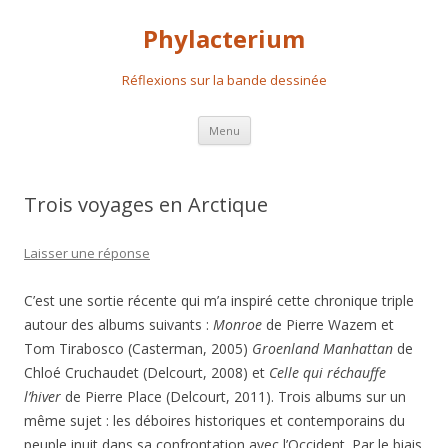
Phylacterium
Réflexions sur la bande dessinée
Aller
Menu
au
contenu
principal
Trois voyages en Arctique
Laisser une réponse
C’est une sortie récente qui m’a inspiré cette chronique triple
autour des albums suivants :
Monroe
de Pierre Wazem et
Tom Tirabosco (Casterman, 2005)
Groenland Manhattan
de
Chloé Cruchaudet (Delcourt, 2008) et
Celle qui réchauffe
l’hiver
de Pierre Place (Delcourt, 2011). Trois albums sur un
même sujet : les déboires historiques et contemporains du
peuple inuit dans sa confrontation avec l’Occident. Par le biais