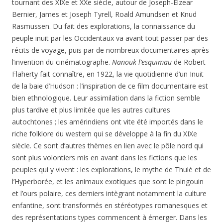
tournant des XIXe et XXe siècle, autour de Joseph-Elzear
Bernier, James et Joseph Tyrell, Roald Amundsen et Knud
Rasmussen. Du fait des explorations, la connaissance du
peuple inuit par les Occidentaux va avant tout passer par des
récits de voyage, puis par de nombreux documentaires après
l’invention du cinématographe.
Nanouk l’esquimau
de Robert
Flaherty fait connaître, en 1922, la vie quotidienne d’un Inuit
de la baie d’Hudson : l’inspiration de ce film documentaire est
bien ethnologique. Leur assimilation dans la fiction semble
plus tardive et plus limitée que les autres cultures
autochtones ; les amérindiens ont vite été importés dans le
riche folklore du western qui se développe à la fin du XIXe
siècle. Ce sont d’autres thèmes en lien avec le pôle nord qui
sont plus volontiers mis en avant dans les fictions que les
peuples qui y vivent : les explorations, le mythe de Thulé et de
l’Hyperborée, et les animaux exotiques que sont le pingouin
et l’ours polaire, ces derniers intègrant notamment la culture
enfantine, sont transformés en stéréotypes romanesques et
des représentations types commencent à émerger. Dans les