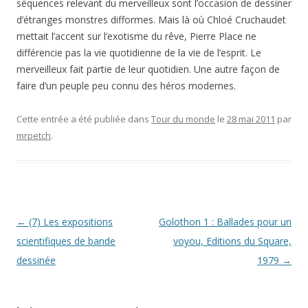
séquences relevant du merveilleux sont l’occasion de dessiner
d’étranges monstres difformes. Mais là où Chloé Cruchaudet
mettait l’accent sur l’exotisme du rêve, Pierre Place ne
différencie pas la vie quotidienne de la vie de l’esprit. Le
merveilleux fait partie de leur quotidien. Une autre façon de
faire d’un peuple peu connu des héros modernes.
Cette entrée a été publiée dans
Tour du monde
le
28 mai 2011
par
mrpetch
.
Navigation
←
(7) Les expositions
Golothon 1 : Ballades pour un
des
scientifiques de bande
voyou, Editions du Square,
articles
dessinée
1979
→