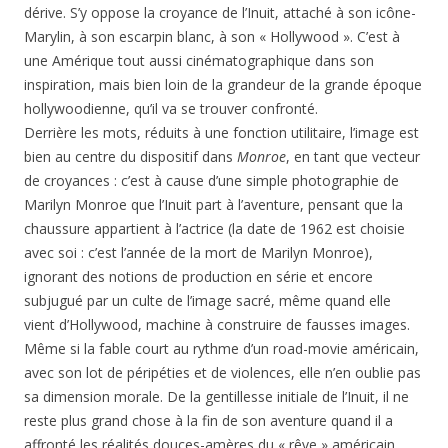
dérive. S’y oppose la croyance de l’Inuit, attaché à son icône-
Marylin, à son escarpin blanc, à son « Hollywood ». C’est à
une Amérique tout aussi cinématographique dans son
inspiration, mais bien loin de la grandeur de la grande époque
hollywoodienne, qu’il va se trouver confronté.
Derrière les mots, réduits à une fonction utilitaire, l’image est
bien au centre du dispositif dans
Monroe
, en tant que vecteur
de croyances : c’est à cause d’une simple photographie de
Marilyn Monroe que l’Inuit part à l’aventure, pensant que la
chaussure appartient à l’actrice (la date de 1962 est choisie
avec soi : c’est l’année de la mort de Marilyn Monroe),
ignorant des notions de production en série et encore
subjugué par un culte de l’image sacré, même quand elle
vient d’Hollywood, machine à construire de fausses images.
Même si la fable court au rythme d’un road-movie américain,
avec son lot de péripéties et de violences, elle n’en oublie pas
sa dimension morale. De la gentillesse initiale de l’Inuit, il ne
reste plus grand chose à la fin de son aventure quand il a
affronté les réalités douces-amères du « rêve » américain.