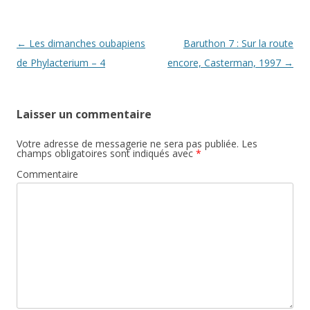
Navigation
←
Les dimanches oubapiens
Baruthon 7 : Sur la route
des
de Phylacterium – 4
encore, Casterman, 1997
→
articles
Laisser un commentaire
Votre adresse de messagerie ne sera pas publiée.
Les
champs obligatoires sont indiqués avec
*
Commentaire