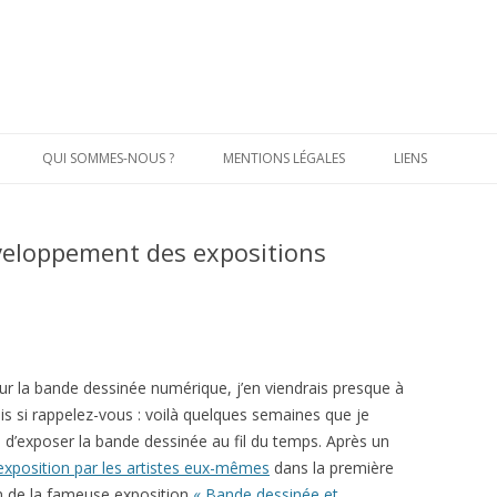
Aller
au
QUI SOMMES-NOUS ?
MENTIONS LÉGALES
LIENS
contenu
principal
éveloppement des expositions
sur la bande dessinée numérique, j’en viendrais presque à
ais si rappelez-vous : voilà quelques semaines que je
s d’exposer la bande dessinée au fil du temps. Après un
exposition par les artistes eux-mêmes
dans la première
on de la fameuse exposition
« Bande dessinée et