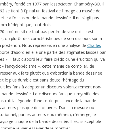
hambéry, fondé en 1977 par l’association Chambéry-BD. Il
62 se tient à Epinal un festival de l’Image au musée de
eille à l’occasion de la bande dessinée. Il ne s’agit pas
dom bédéphilique, toutefois.
0 : même s’il ne faut pas perdre de vue qu’elle est
es, ou plutôt des caractéristiques de son discours sur la
a posteriori. Nous reprenons ici une analyse de
Charles
 porte d’abord en elle une partie des stigmates laissés par
 ». Il faut d’abord leur faire crédit d’une érudition qui va
et « l’encyclopédisme », cette manie de compiler, de
eresser aux faits plutôt que d’aborder la bande dessinée
it le plus durable est sans doute l’héritage du
nduit les fans à adopter un discours volontairement non-
e la bande dessinée. Le « discours fanique » mythifie des
struit la légende d’une toute-puissance de la bande
es auteurs plus que des oeuvres. Dans la mesure où
titutionnel, par les auteurs eux-mêmes), n’émerge, le
ysage critique de la bande dessinée. Il est susceptible
, comme je vais essayer de le montrer.