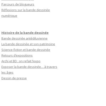
Parcours de blogueurs
Réflexions sur la bande dessinée
numérique
Histoire de la bande dessinée
Bande dessinée antédiluvienne
La bande dessinée et son patrimoine
Science-fiction et bande dessinée
Retours d’expositions
Archi et BD : on refait l’expo
Exposer la bande dessinée… à travers
les âges
Dessin de presse