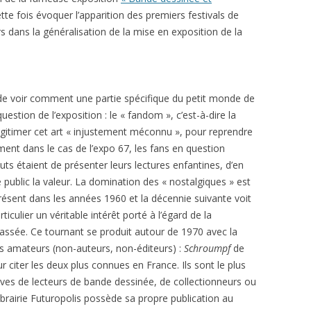
tte fois évoquer l’apparition des premiers festivals de
s dans la généralisation de la mise en exposition de la
 de voir comment une partie spécifique du petit monde de
estion de l’exposition : le « fandom », c’est-à-dire la
itimer cet art « injustement méconnu », pour reprendre
ent dans le cas de l’expo 67, les fans en question
uts étaient de présenter leurs lectures enfantines, d’en
 public la valeur. La domination des « nostalgiques » est
sent dans les années 1960 et la décennie suivante voit
ticulier un véritable intérêt porté à l’égard de la
ssée. Ce tournant se produit autour de 1970 avec la
es amateurs (non-auteurs, non-éditeurs) :
Schroumpf
de
r citer les deux plus connues en France. Ils sont le plus
ives de lecteurs de bande dessinée, de collectionneurs ou
e librairie Futuropolis possède sa propre publication au