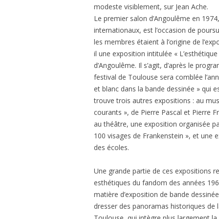
modeste visiblement, sur Jean Ache.
Le premier salon d’Angoulême en 1974
internationaux, est l’occasion de poursu
les membres étaient à l’origine de l’exp
il une exposition intitulée « L’esthétiq
d’Angoulême. Il s’agit, d’après le progr
festival de Toulouse sera comblée l’anné
et blanc dans la bande dessinée » qui es
trouve trois autres expositions : au mu
courants », de Pierre Pascal et Pierre 
au théâtre, une exposition organisée pa
100 visages de Frankenstein », et une e
des écoles.
Une grande partie de ces expositions re
esthétiques du fandom des années 1960,
matière d’exposition de bande dessinée. 
dresser des panoramas historiques de la
Toulouse, qui intègre plus largement la