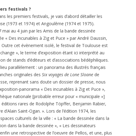
rs festivals ?
s les premiers festivals, je vais d’abord détailler les
se (1973 et 1974) et Angoulême (1974 et 1975).
 mai au 4 juin par les Amis de la bande dessinée
ée « Des incunables à Zig et Puce » par André Daussin,
e. Outre cet évènement isolé, le festival de Toulouse est
ange », le terme d’exposition étant ici interprété au
ion de stands d’éditeurs et d’associations bédéphiliques.
 lieu parallèlement : un panorama des illustrés français
lanches originales des
Six voyages de Lone Sloane
de
resse, reprenant sans doute un dossier de presse, nous
exposition-panorama « Des incunables à Zig et Puce »,
othèque nationale [probable erreur pour « municipale »]
s éditions rares de Rodolphe Töpffer, Benjamin Rabier,
e d’Alain Saint-Ogan. ». Lors de l’édition 1974, les
spaces culturels de la ville : « La bande dessinée dans la
ation dans la bande dessinée », « Les dessinateurs
enfin une retrospective de l’oeuvre de Pellos, et une, plus