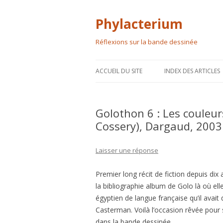
Phylacterium
Réflexions sur la bande dessinée
ACCUEIL DU SITE
INDEX DES ARTICLES
Golothon 6 : Les couleurs
Cossery), Dargaud, 2003
Laisser une réponse
Premier long récit de fiction depuis dix
la bibliographie album de Golo là où elle
égyptien de langue française qu’il avai
Casterman. Voilà l’occasion rêvée pour
dans la bande dessinée…