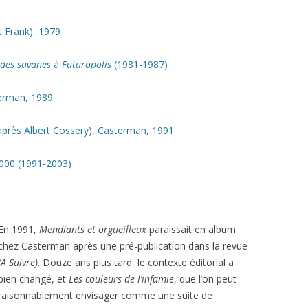
c Frank), 1979
 des savanes
à
Futuropolis
(1981-1987)
erman, 1989
’après Albert Cossery), Casterman, 1991
2000 (1991-2003)
En 1991,
Mendiants et orgueilleux
paraissait en album
chez Casterman après une pré-publication dans la revue
(A Suivre)
. Douze ans plus tard, le contexte éditorial a
bien changé, et
Les couleurs de l’infamie
, que l’on peut
raisonnablement envisager comme une suite de