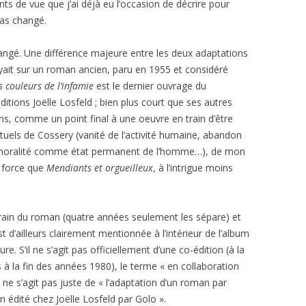
s de vue que j’ai déjà eu l’occasion de décrire pour
pas changé.
angé. Une différence majeure entre les deux adaptations
ait sur un roman ancien, paru en 1955 et considéré
s couleurs de l’infamie
est le dernier ouvrage du
itions Joëlle Losfeld ; bien plus court que ses autres
ns, comme un point final à une oeuvre en train d’être
tuels de Cossery (vanité de l’activité humaine, abandon
’amoralité comme état permanent de l’homme…), de mon
e force que
Mendiants et orgueilleux
, à l’intrigue moins
ain du roman (quatre années seulement les sépare) et
t d’ailleurs clairement mentionnée à l’intérieur de l’album
. S’il ne s’agit pas officiellement d’une co-édition (à la
à la fin des années 1980), le terme « en collaboration
ne s’agit pas juste de « l’adaptation d’un roman par
 édité chez Joëlle Losfeld par Golo ».