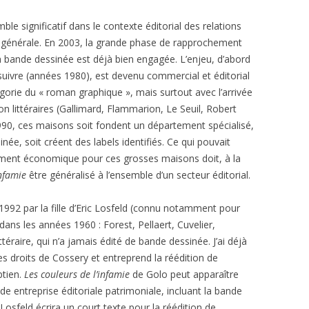
emble significatif dans le contexte éditorial des relations
re générale. En 2003, la grande phase de rapprochement
t la bande dessinée est déjà bien engagée. L’enjeu, d’abord
uivre (années 1980), est devenu commercial et éditorial
orie du « roman graphique », mais surtout avec l’arrivée
on littéraires (Gallimard, Flammarion, Le Seuil, Robert
990, ces maisons soit fondent un département spécialisé,
née, soit créent des labels identifiés. Ce qui pouvait
ment économique pour ces grosses maisons doit, à la
infamie
être généralisé à l’ensemble d’un secteur éditorial.
 1992 par la fille d’Eric Losfeld (connu notamment pour
ans les années 1960 : Forest, Pellaert, Cuvelier,
téraire, qui n’a jamais édité de bande dessinée. J’ai déjà
les droits de Cossery et entreprend la réédition de
ptien.
Les couleurs de l’infamie
de Golo peut apparaître
 entreprise éditoriale patrimoniale, incluant la bande
 Losfeld écrira un court texte pour la réédition de