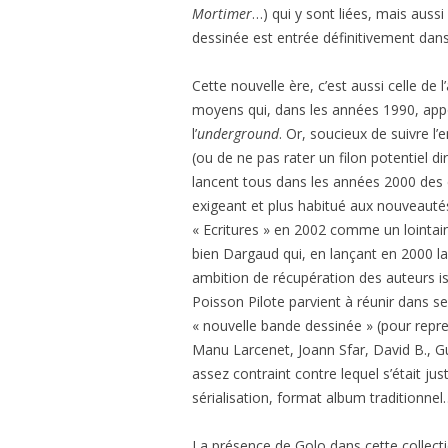
Mortimer
…)
qui y sont liées, mais auss
dessinée est entrée définitivement dan
Cette nouvelle ère, c’est aussi celle de l
moyens qui, dans les années 1990, appo
l’
underground
. Or, soucieux de suivre l’
(ou de ne pas rater un filon potentiel di
lancent tous dans les années 2000 des co
exigeant et plus habitué aux nouveautés 
« Ecritures » en 2002 comme un lointain 
bien Dargaud qui, en lançant en 2000 l
ambition de récupération des auteurs iss
Poisson Pilote parvient à réunir dans s
« nouvelle bande dessinée » (pour repr
Manu Larcenet, Joann Sfar, David B., Gu
assez contraint contre lequel s’était jus
sérialisation, format album traditionnel
La présence de Golo dans cette collecti