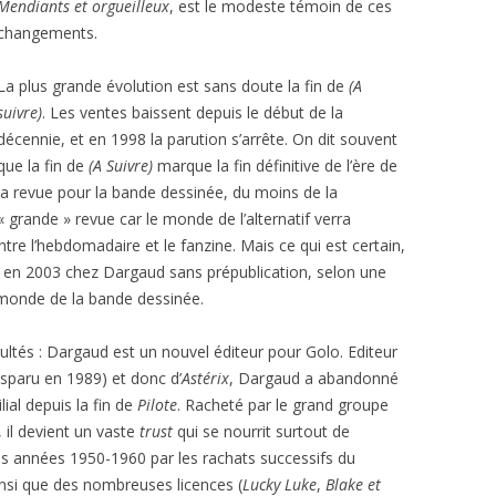
Mendiants et orgueilleux
, est le modeste témoin de ces
changements.
La plus grande évolution est sans doute la fin de
(A
suivre)
. Les ventes baissent depuis le début de la
décennie, et en 1998 la parution s’arrête. On dit souvent
que la fin de
(A Suivre)
marque la fin définitive de l’ère de
la revue pour la bande dessinée, du moins de la
« grande » revue car le monde de l’alternatif verra
ntre l’hebdomadaire et le fanzine. Mais ce qui est certain,
t en 2003 chez Dargaud sans prépublication, selon une
monde de la bande dessinée.
cultés : Dargaud est un nouvel éditeur pour Golo. Editeur
sparu en 1989) et donc d’
Astérix
, Dargaud a abandonné
ial depuis la fin de
Pilote
. Racheté par le grand groupe
 il devient un vaste
trust
qui se nourrit surtout de
es années 1950-1960 par les rachats successifs du
nsi que des nombreuses licences (
Lucky Luke
,
Blake et