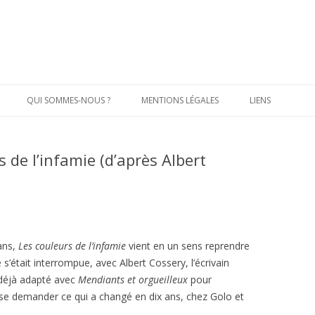
Aller
au
QUI SOMMES-NOUS ?
MENTIONS LÉGALES
LIENS
contenu
principal
 de l’infamie (d’après Albert
 ans,
Les couleurs de l’infamie
vient en un sens reprendre
 s’était interrompue, avec Albert Cossery, l’écrivain
t déjà adapté avec
Mendiants et orgueilleux
pour
 se demander ce qui a changé en dix ans, chez Golo et