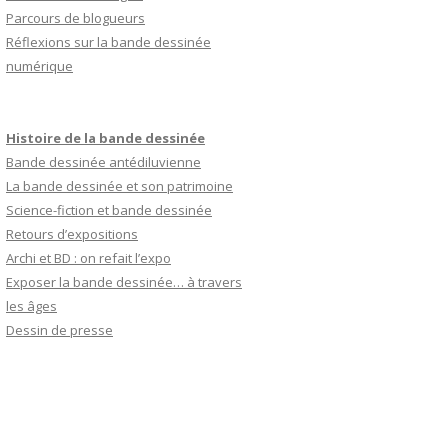
Parcours de blogueurs
Réflexions sur la bande dessinée
numérique
Histoire de la bande dessinée
Bande dessinée antédiluvienne
La bande dessinée et son patrimoine
Science-fiction et bande dessinée
Retours d’expositions
Archi et BD : on refait l’expo
Exposer la bande dessinée… à travers
les âges
Dessin de presse