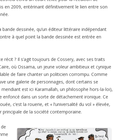
s en 2009, entérinant définitivement le lien entre son
inée.
 bande dessinée, qu’un éditeur littéraire indépendant
ontre à quel point la bande dessinée est entrée en
e récit ? Il s’agit toujours de Cossery, avec ses traits
u Caire, où Ossama, un jeune voleur ambitieux et cynique
able de faire chanter un politicien corrompu. Comme
ouve une galerie de personnages, dont certains se
 mendiant est ici Karamallah, un philosophe hors-la-loi),
e enfoncé dans un sorte de détachement ironique. Ce
uée, c’est la rouerie, et « l’universalité du vol » élevée,
ur principale de la société contemporaine.
s de
omme