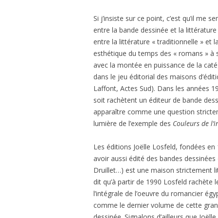
Si j’insiste sur ce point, c’est qu’il me s
entre la bande dessinée et la littératu
entre la littérature « traditionnelle » e
esthétique du temps des « romans » à s
avec la montée en puissance de la catég
dans le jeu éditorial des maisons d’éditi
Laffont, Actes Sud). Dans les années 1
soit rachètent un éditeur de bande dessi
apparaître comme une question stricte
lumière de l’exemple des
Couleurs de l’
Les éditions Joëlle Losfeld, fondées en
avoir aussi édité des bandes dessinées d
Druillet…) est une maison strictement lit
dit qu’à partir de 1990 Losfeld rachète 
l’intégrale de l’oeuvre du romancier égy
comme le dernier volume de cette grande
dessinée. Signalons d’ailleurs que Joëlle