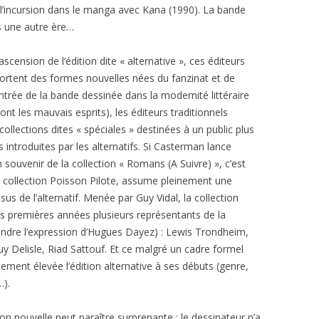
i l’incursion dans le manga avec Kana (1990). La bande
s une autre ère…
’ascension de l’édition dite « alternative », ces éditeurs
rtent des formes nouvelles nées du fanzinat et de
entrée de la bande dessinée dans la modernité littéraire
ront les mauvais esprits), les éditeurs traditionnels
llections dites « spéciales » destinées à un public plus
introduites par les alternatifs. Si Casterman lance
souvenir de la collection « Romans (A Suivre) », c’est
a collection Poisson Pilote, assume pleinement une
us de l’alternatif. Menée par Guy Vidal, la collection
es premières années plusieurs représentants de la
endre l’expression d’Hugues Dayez) : Lewis Trondheim,
y Delisle, Riad Sattouf. Et ce malgré un cadre formel
tement élevée l’édition alternative à ses débuts (genre,
…).
on nouvelle peut paraître surprenante : le dessinateur n’a